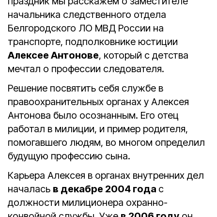
праздник мы расскажем о заместителе
начальника следственного отдела
Белгородского ЛО МВД России на
транспорте, подполковнике юстиции
Алексее Антонове
, который с детства
мечтал о профессии следователя.
Решение посвятить себя службе в
правоохранительных органах у Алексея
Антонова было осознанным. Его отец
работал в милиции, и пример родителя,
помогавшего людям, во многом определил
будущую профессию сына.
Карьера Алексея в органах внутренних дел
началась
в декабре 2004 года
с
должности милиционера охранно-
конвойной службы. Уже
в 2006 году
он