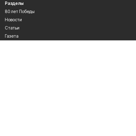
Разделы
80 лет Победы
Новости
Статьи
Газета
Политика
Правосудие
Экономика
Происшествия
Культура
Спорт
Общество
Официальные документы
О проекте
Об издании
Правила использования