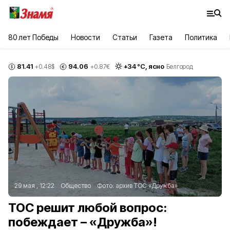
80 лет Победы
Новости
Статьи
Газета
Политика
81.41
94.06
+
34
°С,
ясно
+0.48
$
+0.87
€
Белгород
29 мая , 12:22
Общество
Фото:
архив ТОС «Дружба»
ТОС решит любой вопрос:
побеждает – «Дружба»!