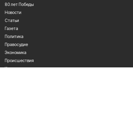
80 лет Победы
Новости
Статьи
Газета
Политика
Правосудие
Экономика
Происшествия
Культура
Спорт
Общество
Официальные документы
О проекте
Об издании
Правила использования
Рекламодатели