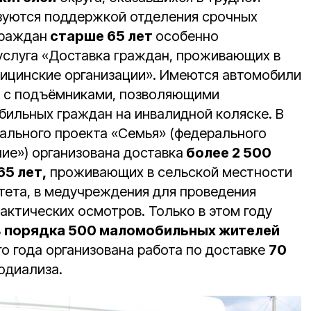
зуются поддержкой отделения срочных
граждан
старше 65 лет
особенно
услуга «Доставка граждан, проживающих в
дицинские организации». Имеются автомобили
а с подъёмниками, позволяющими
ильных граждан на инвалидной коляске. В
ального проекта «Семья» (федерального
ие») организована доставка
более 2 500
5 лет,
проживающих в сельской местности
тета, в медучреждения для проведения
актических осмотров. Только в этом году
ь
порядка 500 маломобильных жителей
о года организована работа по доставке
70
одиализа.