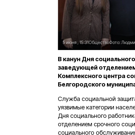
5 июня , 15:31
Общество
Фото:
Людми
В канун Дня социальног
заведующей отделением
Комплексного центра со
Белгородского муниципа
Служба социальной защит
уязвимые категории населе
Дня социального работник
отделением срочного соц
социального обслуживания