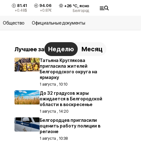
81.41
94.06
+
26
°С,
ясно
+0.48
$
+0.87
€
Белгород
Общество
Официальные документы
Неделю
Месяц
Лучшее за
Татьяна Круглякова
пригласила жителей
Белгородского округа на
ярмарку
1 августа , 10:10
До 32 градусов жары
ожидается в Белгородской
области в воскресенье
1 августа , 14:20
Белгородцев пригласили
оценить работу полиции в
регионе
1 августа , 10:38