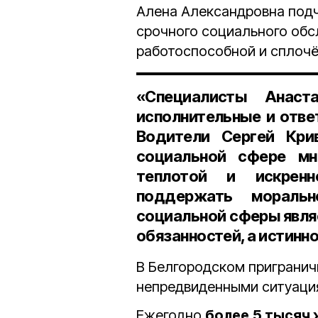
Алена Александровна подч
срочного социального обс
работоспособной и сплочё
«Специалисты Анас
исполнительные и отве
Водители Сергей Кри
социальной сфере мн
теплотой и искрен
поддержать моральн
социальной сферы явля
обязанностей, а истинн
В Белгородском пригранич
непредвиденными ситуация
Ежегодно
более
5 тысяч