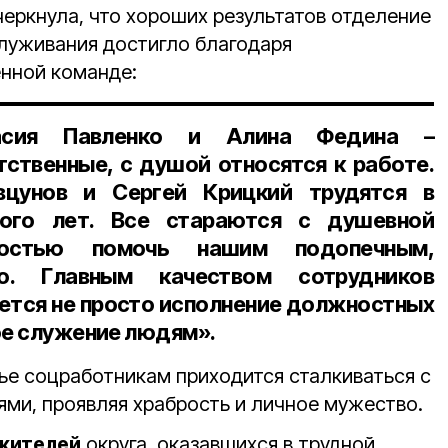
еркнула, что хороших результатов отделение
луживания достигло благодаря
нной команде:
тасия Павленко и Алина Федина –
тственные, с душой относятся к работе.
вцунов и Сергей Крицкий трудятся в
ого лет. Все стараются с душевной
ностью помочь нашим подопечным,
о. Главным качеством сотрудников
ется не просто исполнение должностных
ое служение людям».
ье соцработникам приходится сталкиваться с
ми, проявляя храбрость и личное мужество.
 жителей
округа, оказавшихся в трудной