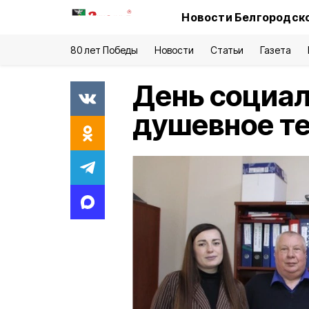
Новости Белгородско
80 лет Победы
Новости
Статьи
Газета
День социал
душевное те