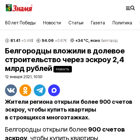
80 лет Победы
Новости
Статьи
Газета
Политика
81.41
94.06
+
34
°С,
ясно
+0.48
$
+0.87
€
Белгород
Белгородцы вложили в долевое
строительство через эскроу 2,4
млрд рублей
Новость
12 января 2021, 10:50
Жители региона открыли более 900 счетов
эскроу, чтобы купить квартиры
в строящихся многоэтажках.
Белгородцы открыли более
900 счетов
эскроу
, чтобы купить квартиры