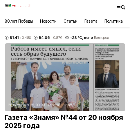
80 лет Победы
Новости
Статьи
Газета
Политика
81.41
94.06
+
28
°С,
ясно
+0.48
$
+0.87
€
Белгород
20 ноября 2025, 09:00
Газета
Фото:
Газета «Знамя» №44 от 20 ноября
2025 года