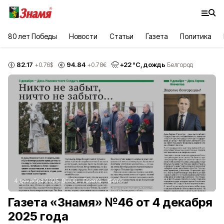
80 лет Победы
Новости
Статьи
Газета
Политика
82.17
94.84
+
22
°С,
дождь
+0.76
$
+0.78
€
Белгород
4 декабря 2025, 09:00
Газета
Фото:
Газета «Знамя» №46 от 4 декабря
2025 года