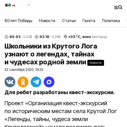
80 лет Победы
Новости
Статьи
Газета
Политика
80.93
93.19
+
33
°С,
ясно
-0.20
$
-0.39
€
Белгород
Школьники из Крутого Лога
узнают о легендах, тайнах
и чудесах родной земли
Новость
22 сентября 2020, 19:25
Для ребят разработаны квест-экскурсии.
Проект «Организация квест-экскурсий
по историческим местам села Крутой Лог
«Легенды, тайны, чудеса земли