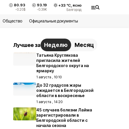
80.93
93.19
+
33
°С,
ясно
-0.20
$
-0.39
€
Белгород
Общество
Официальные документы
Неделю
Месяц
Лучшее за
Татьяна Круглякова
пригласила жителей
Белгородского округа на
ярмарку
1 августа , 10:10
До 32 градусов жары
ожидается в Белгородской
области в воскресенье
1 августа , 14:20
45 случаев болезни Лайма
зарегистрировали в
Белгородской области с
начала сезона