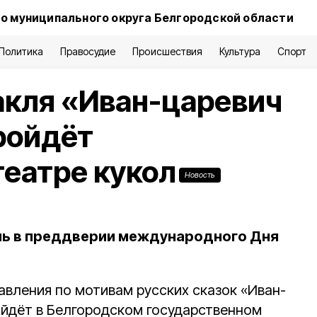
о муниципального округа Белгородской области
Политика
Правосудие
Происшествия
Культура
Спорт
акля «Иван-царевич
ройдёт
театре кукол
Новость
ль в преддверии международного Дня
авления по мотивам русских сказок «Иван-
ойдёт в Белгородском государственном