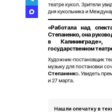
театре кукол. Зрители ув
дня кукольника и Междуна
«Работала над спект
Степаненко, она руков
в Калининграде»,
государственном театре
Художник-постановщик те
музыку для постановки со
Степаненк
о. Увидеть пре
и 27 марта.
Нашли опечатку в тек