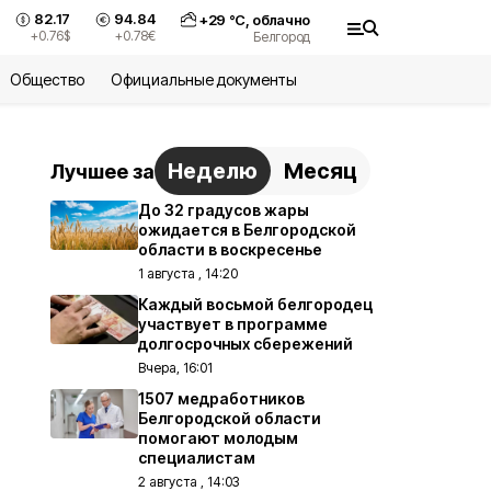
82.17
94.84
+
29
°С,
облачно
+0.76
$
+0.78
€
Белгород
Общество
Официальные документы
Неделю
Месяц
Лучшее за
До 32 градусов жары
ожидается в Белгородской
области в воскресенье
1 августа , 14:20
Каждый восьмой белгородец
участвует в программе
долгосрочных сбережений
Вчера, 16:01
1507 медработников
Белгородской области
помогают молодым
специалистам
2 августа , 14:03