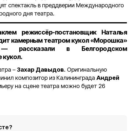
идят спектакль в преддверии Международного
родного дня театра.
аклем режиссёр-постановщик Наталья
одит камерным театром кукол «Морошка»
 — рассказали в Белгородском
 кукол.
атра –
Захар Давыдов
. Оригинальную
чинил композитор из Калининграда
Андрей
мьеру на сцене театра можно будет 26
сте?