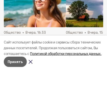
Общество
Вчера, 16:33
Общество
Вчера, 15:2
Белгородцам рассказали, как
Сильный ветер и жа
Cайт использует файлы cookie и сервисы сбора технических
защититься от ротавируса на
градусов ожидаетс
данных посетителей.
Продолжая пользоваться сайтом, Вы
отдыхе
Белгородской обла
соглашаетесь с
Политикой обработки персональных данных.
пятницу
Принять