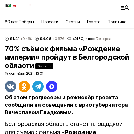
80 лет Победы
Новости
Статьи
Газета
Политика
81.41
94.06
+
21
°С,
ясно
+0.48
$
+0.87
€
Белгород
70% съёмок фильма «Рождение
империи» пройдут в Белгородской
области
Новость
15 сентября 2021, 13:01
Об этом продюсеры и режиссёр проекта
сообщили на совещании с врио губернатора
Вячеславом Гладковым.
Белгородская область станет площадкой
для съемок фильма «
Рождение