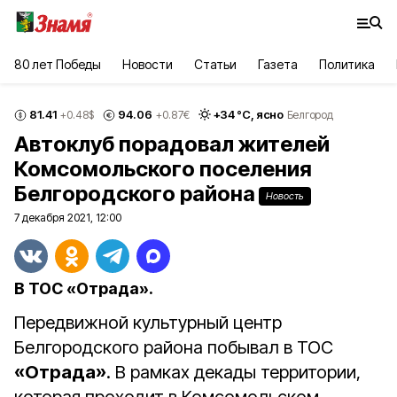
80 лет Победы
Новости
Статьи
Газета
Политика
81.41
94.06
+
34
°С,
ясно
+0.48
$
+0.87
€
Белгород
Автоклуб порадовал жителей
Комсомольского поселения
Белгородского района
Новость
7 декабря 2021, 12:00
В ТОС «Отрада».
Передвижной культурный центр
Белгородского района побывал в ТОС
«Отрада»
. В рамках декады территории,