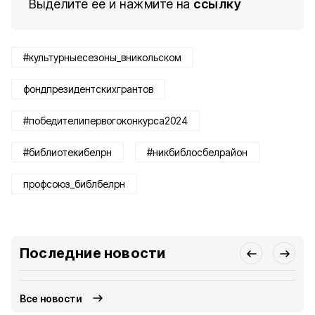
Выделите ее и нажмите на
ссылку
#культурныесезоны_вникольском
фондпрезидентскихгрантов
#победителипервогоконкурса2024
#библиотекибелрн
#никбиблосбелрайон
профсоюз_библбелрн
Последние новости
Все новости