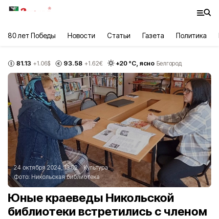
80 лет Победы
Новости
Статьи
Газета
Политика
81.13
93.58
+
20
°С,
ясно
+1.06
$
+1.62
€
Белгород
24 октября 2024, 13:02
Культура
Фото:
Никольская библиотека
Юные краеведы Никольской
библиотеки встретились с членом