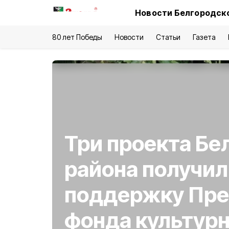
Новости Белгородско
80 лет Победы
Новости
Статьи
Газета
Три проекта Бе
района получил
поддержку Пре
фонда культур