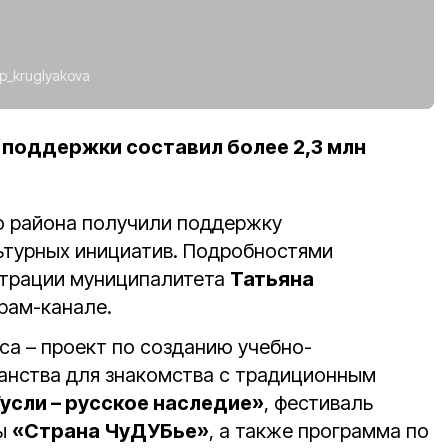
tp_kruglyakova
поддержки составил более 2,3 млн
о района получили поддержку
ьтурных инициатив. Подробностями
страции муниципалитета
Татьяна
рам-канале.
са – проект по созданию учебно-
анства для знакомства с традиционным
усли – русское наследие»
, фестиваль
ры
«Страна ЧуДУБье»
, а также программа по