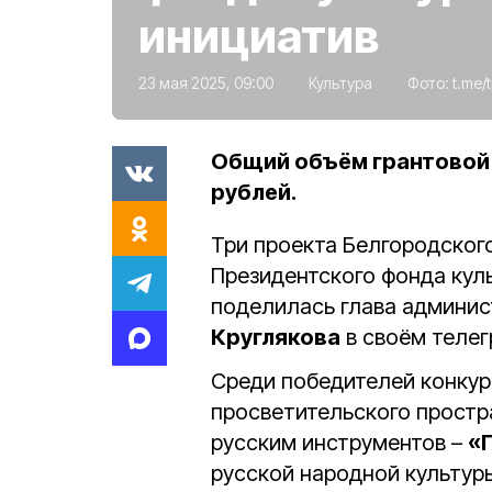
инициатив
23 мая 2025, 09:00
Культура
Фото:
t.me/
Общий объём грантовой 
рублей.
Три проекта Белгородског
Президентского фонда кул
поделилась глава админи
Круглякова
в своём телег
Среди победителей конкур
просветительского простр
русским инструментов –
«Г
русской народной культу