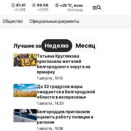
81.41
94.06
+
25
°С,
ясно
+0.48
$
+0.87
€
Белгород
Общество
Официальные документы
Неделю
Месяц
Лучшее за
Татьяна Круглякова
пригласила жителей
Белгородского округа на
ярмарку
1 августа , 10:10
До 32 градусов жары
ожидается в Белгородской
области в воскресенье
1 августа , 14:20
Белгородцев пригласили
оценить работу полиции в
регионе
1 августа , 10:38