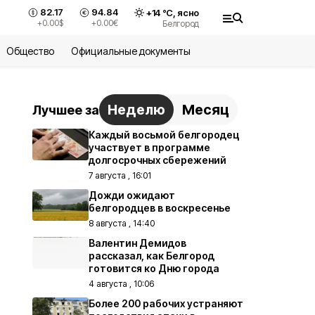
82.17
94.84
+
14
°С,
ясно
+0.00
$
+0.00
€
Белгород
Общество
Официальные документы
Неделю
Месяц
Лучшее за
Каждый восьмой белгородец
участвует в программе
долгосрочных сбережений
7 августа , 16:01
Дожди ожидают
белгородцев в воскресенье
8 августа , 14:40
Валентин Демидов
рассказал, как Белгород
готовится ко Дню города
4 августа , 10:06
Более 200 рабочих устраняют