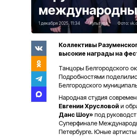
международных
1 декабря 2025, 11:34
Культура
Фото:
vk.
Коллективы Разуменског
высокие награды на фес
Танцоры Белгородского ок
Подробностями поделилис
Белгородского муниципаль
Народная студия современ
Евгении Хрусловой
и обр
Данс Шоу»
под руководс
Суперфинале Международн
Петербурге. Юные артисты