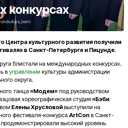
 конкурсах
com/kultura_belrn
о Центра культурного развития получили
тивалях в Санкт-Петербурге и Пицунде.
руга блистали на международных конкурсах.
ь в
управлении
культуры администрации
ного округа.
ного танца
«Модем»
под руководством
азцовая хореографическая студия
«Бэби
твом
Елены Хрусловой
выступили на
ого фестиваля-конкурса
ArtCon
в Санкт-
 продемонстрировали высокий уровень