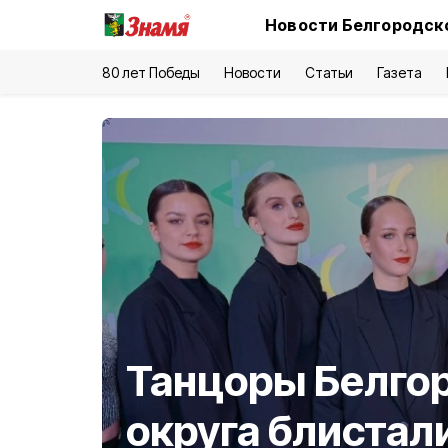
Новости Белгородско
80 лет Победы
Новости
Статьи
Газета
Танцоры Белго
округа блистал