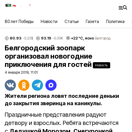
80 лет Победы
Новости
Статьи
Газета
Политика
80.93
93.19
+
22
°С,
ясно
-0.20
$
-0.39
€
Белгород
Белгородский зоопарк
организовал новогодние
приключения для гостей
Новость
4 января 2019, 11:01
Жители региона ловят последние деньки
до закрытия зверинца на каникулы.
Праздничные представления радуют
детвору и взрослых. Ребята встречаются
с
Дедушкой Морозом
,
Снегурочкой
,