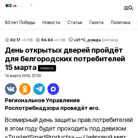
80 лет Победы
Новости
Статьи
Газета
Политика
82.17
94.84
+
21
°С,
дождь
+0.76
$
+0.78
€
Белгород
День открытых дверей пройдёт
для белгородских потребителей
15 марта
Новость
14 марта 2019, 07:00
Региональное Управление
Роспотребнадзора проведёт его.
Всемирный день защиты прав потребителей
в этом году будет проходить под девизом
«TrustedSmartProducts» — Цифровой мир: