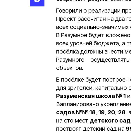
Говорили о реализации пр
Проект рассчитан на два го
всех социально-значимых 
В Разумное будет вложено
всех уровней бюджета, а т
посёлка должны внести ме
Разумного – осуществлять
объектов.
В посёлке будет построен
для зрителей, капитально
Разуменская школа № 1
и
Запланировано укреплени
садов №№ 18
,
19
,
20
,
28
,
на сто мест
детского сад
построят детский сад на
9