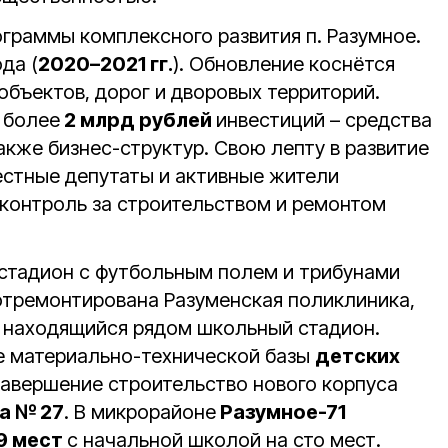
ограммы комплексного развития п. Разумное.
да (
2020–2021 гг.
). Обновление коснётся
объектов, дорог и дворовых территорий.
 более
2 млрд рублей
инвестиций – средства
акже бизнес-структур. Свою лепту в развитие
стные депутаты и активные жители
 контроль за строительством и ремонтом
 стадион с футбольным полем и трибунами
 отремонтирована Разуменская поликлиника,
 находящийся рядом школьный стадион.
е материально-технической базы
детских
 завершение строительство нового корпуса
а № 27
. В микрорайоне
Разумное-71
9 мест
с начальной школой на сто мест.