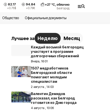
82.17
94.84
+
27
°С,
облачно
+0.76
$
+0.78
€
Белгород
Общество
Официальные документы
Неделю
Месяц
Лучшее за
Каждый восьмой белгородец
участвует в программе
долгосрочных сбережений
Вчера, 16:01
1507 медработников
Белгородской области
помогают молодым
специалистам
2 августа , 14:03
Валентин Демидов
рассказал, как Белгород
готовится ко Дню города
4 августа , 10:06