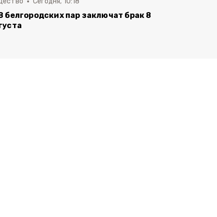
щество
Сегодня, 10:18
8 белгородских пар заключат брак 8
густа