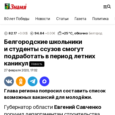
80 лет Победы
Новости
Статьи
Газета
Политика
82.17
94.84
+
25
°С,
облачно
+0.00
$
+0.00
€
Белгород
Белгородские школьники
и студенты ссузов смогут
подработать в период летних
каникул
Новость
27 февраля 2020, 17:02
Глава региона попросил составить список
возможных вакансий для молодёжи.
Губернатор области
Евгений Савченко
поручил департаментам строительства