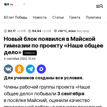
80 лет Победы
Новости
Статьи
Газета
Политика
82.17
94.84
+
14
°С,
ясно
+0.00
$
+0.00
€
Белгород
Новый блок появился в Майской
гимназии по проекту «Наше общее
дело»
Новость
4 сентября 2020, 10:44
Для учеников созданы все условия.
Члены рабочей группы проекта «Наше
общее дело» побывали
3 сентября
в посёлке Майский, оценили качество