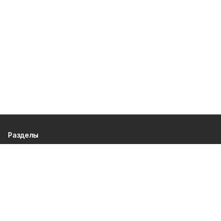
Разделы
80 лет Победы
Новости
Статьи
Газета
Политика
Правосудие