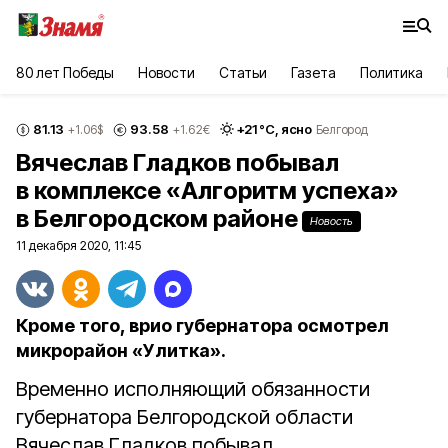
80 лет Победы
Новости
Статьи
Газета
Политика
81.13
93.58
+
21
°С,
ясно
+1.06
$
+1.62
€
Белгород
Вячеслав Гладков побывал
в комплексе «Алгоритм успеха»
в Белгородском районе
Новость
11 декабря 2020, 11:45
Кроме того, врио губернатора осмотрел
микрорайон «Улитка».
Временно исполняющий обязанности
губернатора Белгородской области
Вячеслав Гладков побывал