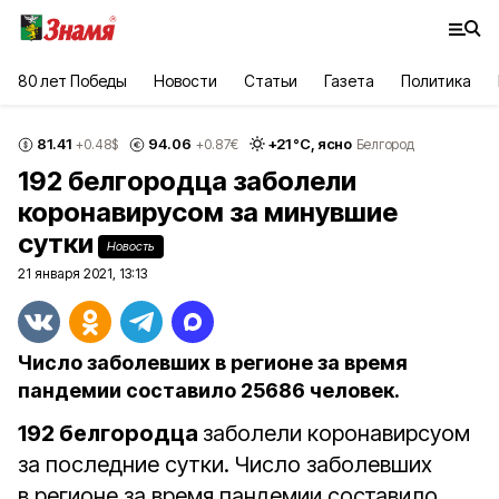
80 лет Победы
Новости
Статьи
Газета
Политика
81.41
94.06
+
21
°С,
ясно
+0.48
$
+0.87
€
Белгород
192 белгородца заболели
коронавирусом за минувшие
сутки
Новость
21 января 2021, 13:13
Число заболевших в регионе за время
пандемии составило 25686 человек.
192 белгородца
заболели коронавирсуом
за последние сутки. Число заболевших
в регионе за время пандемии составило