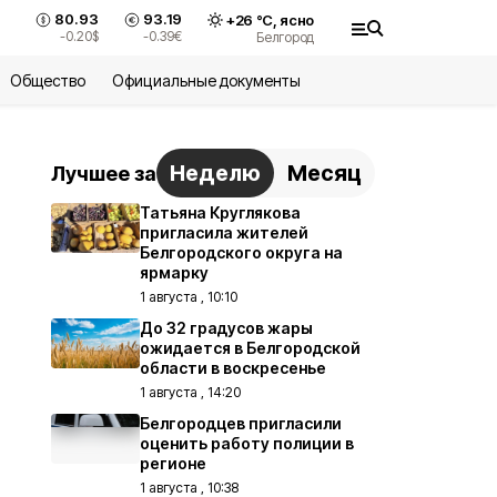
80.93
93.19
+
26
°С,
ясно
-0.20
$
-0.39
€
Белгород
Общество
Официальные документы
Неделю
Месяц
Лучшее за
Татьяна Круглякова
пригласила жителей
Белгородского округа на
ярмарку
1 августа , 10:10
До 32 градусов жары
ожидается в Белгородской
области в воскресенье
1 августа , 14:20
Белгородцев пригласили
оценить работу полиции в
регионе
1 августа , 10:38