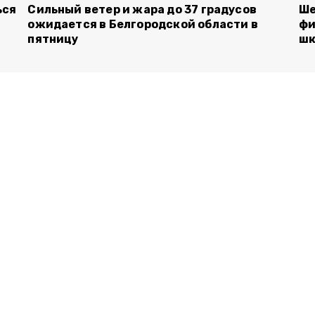
ься
Сильный ветер и жара до 37 градусов
Ше
ожидается в Белгородской области в
фи
пятницу
шк