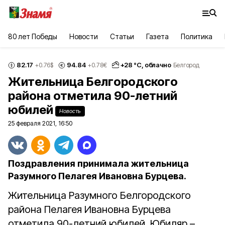
80 лет Победы
Новости
Статьи
Газета
Политика
82.17
94.84
+
28
°С,
облачно
+0.76
$
+0.78
€
Белгород
Жительница Белгородского
района отметила 90-летний
юбилей
Новость
25 февраля 2021, 16:50
Поздравления принимала жительница
Разумного Пелагея Ивановна Бурцева.
Жительница Разумного Белгородского
района Пелагея Ивановна Бурцева
отметила 90-летний юбилей. Юбиляр –