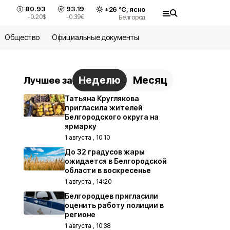
80.93
93.19
+
26
°С,
ясно
-0.20
$
-0.39
€
Белгород
Общество
Официальные документы
Неделю
Месяц
Лучшее за
Татьяна Круглякова
пригласила жителей
Белгородского округа на
ярмарку
1 августа , 10:10
До 32 градусов жары
ожидается в Белгородской
области в воскресенье
1 августа , 14:20
Белгородцев пригласили
оценить работу полиции в
регионе
1 августа , 10:38