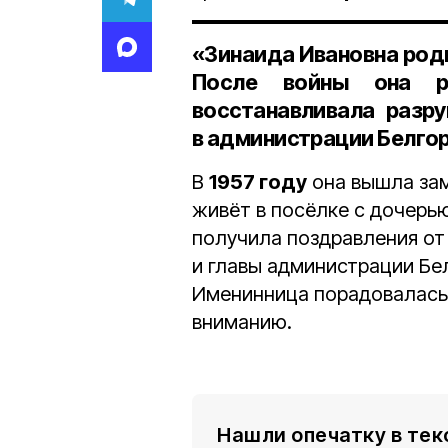
«Зинаида Ивановна роди
После войны она р
восстанавливала разр
в администрации Белго
В
1957 году
она вышла зам
живёт в посёлке с дочерь
получила поздравления от
и главы администрации Бе
Именинница порадовалась
вниманию.
Нашли опечатку в тек