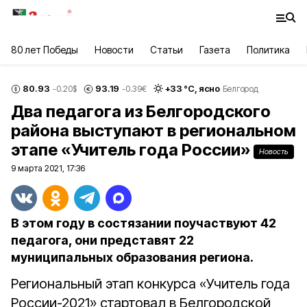
80 лет Победы
Новости
Статьи
Газета
Политика
80.93
93.19
+
33
°С,
ясно
-0.20
$
-0.39
€
Белгород
Два педагога из Белгородского
района выступают в региональном
этапе «Учитель года России»
Новость
9 марта 2021, 17:36
В этом году в состязании поучаствуют 42
педагога, они представят 22
муниципальных образования региона.
Региональный этап конкурса «Учитель года
России-2021» стартовал в Белгородской