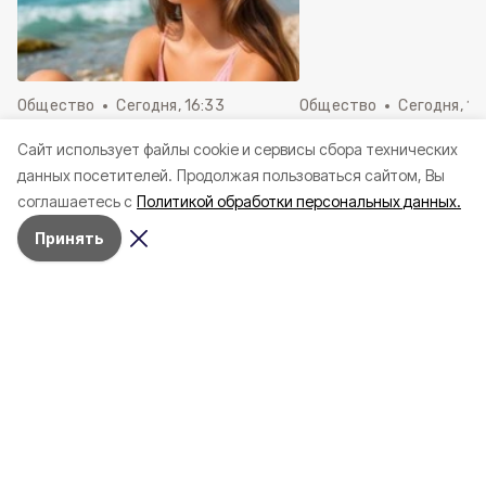
Общество
Сегодня, 16:33
Общество
Сегодня, 15
Белгородцам рассказали, как
Сильный ветер и жа
Cайт использует файлы cookie и сервисы сбора технических
защититься от ротавируса на
градусов ожидаетс
данных посетителей.
Продолжая пользоваться сайтом, Вы
отдыхе
Белгородской обла
соглашаетесь с
Политикой обработки персональных данных.
пятницу
Принять