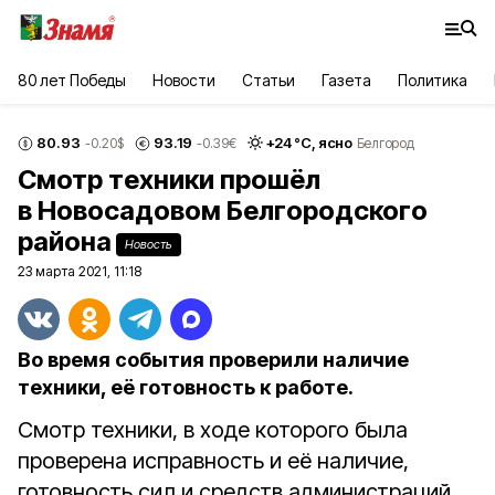
80 лет Победы
Новости
Статьи
Газета
Политика
80.93
93.19
+
24
°С,
ясно
-0.20
$
-0.39
€
Белгород
Смотр техники прошёл
в Новосадовом Белгородского
района
Новость
23 марта 2021, 11:18
Во время события проверили наличие
техники, её готовность к работе.
Смотр техники, в ходе которого была
проверена исправность и её наличие,
готовность сил и средств администраций