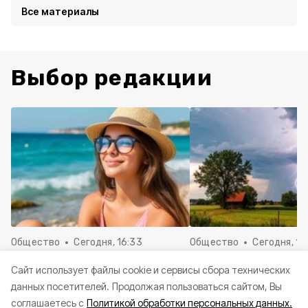
Все материалы
Выбор редакции
Общество
Сегодня, 16:33
Общество
Сегодня, 15
Белгородцам рассказали, как
Сильный ветер и жа
Cайт использует файлы cookie и сервисы сбора технических
защититься от ротавируса на
градусов ожидаетс
данных посетителей.
Продолжая пользоваться сайтом, Вы
отдыхе
Белгородской обла
соглашаетесь с
Политикой обработки персональных данных.
пятницу