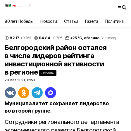
80 лет Победы
Новости
Статьи
Газета
Политика
82.17
94.84
+
25
°С,
облачно
+0.76
$
+0.78
€
Белгород
Белгородский район остался
в числе лидеров рейтинга
инвестиционной активности
в регионе
Новость
20 мая 2021, 12:59
Муниципалитет сохраняет лидерство
во второй группе.
Сотрудники регионального департамента
экономического развития Белгородской