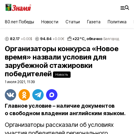
80 лет Победы
Новости
Статьи
Газета
Политика
82.17
94.84
+
22
°С,
облачно
+0.00
$
+0.00
€
Белгород
Организаторы конкурса «Новое
время» назвали условия для
зарубежной стажировки
победителей
Новость
1 июля 2021, 11:39
Главное условие – наличие документов
о свободном владении английским языком.
Организаторы рассказали об условиях
участия победителей регионального