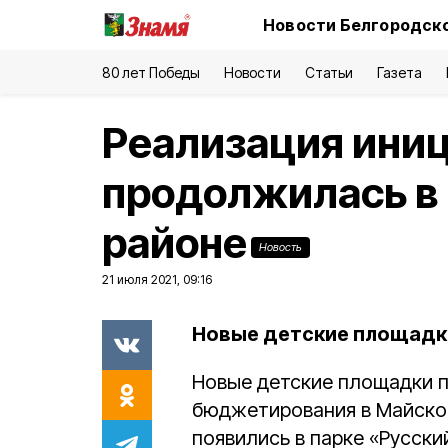
Новости Белгородско
80 лет Победы
Новости
Статьи
Газета
Реализация ини
продолжилась в
районе
Новость
21 июля 2021, 09:16
Новые детские площадки
Новые детские площадки п
бюджетирования в Майско
появились в парке «Русски