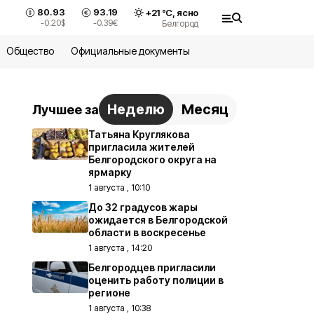
80.93
93.19
+
21
°С,
ясно
-0.20
$
-0.39
€
Белгород
Общество
Официальные документы
Неделю
Месяц
Лучшее за
Татьяна Круглякова
пригласила жителей
Белгородского округа на
ярмарку
1 августа , 10:10
До 32 градусов жары
ожидается в Белгородской
области в воскресенье
1 августа , 14:20
Белгородцев пригласили
оценить работу полиции в
регионе
1 августа , 10:38