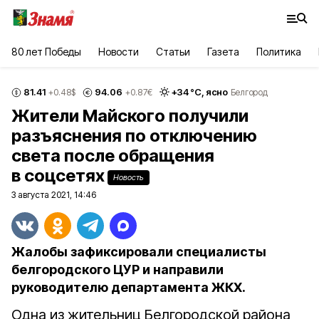
80 лет Победы
Новости
Статьи
Газета
Политика
81.41
94.06
+
34
°С,
ясно
+0.48
$
+0.87
€
Белгород
Жители Майского получили
разъяснения по отключению
света после обращения
в соцсетях
Новость
3 августа 2021, 14:46
Жалобы зафиксировали специалисты
белгородского ЦУР и направили
руководителю департамента ЖКХ.
Одна из жительниц Белгородской района