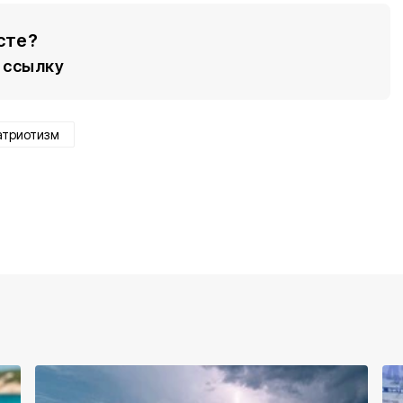
сте?
ссылку
атриотизм