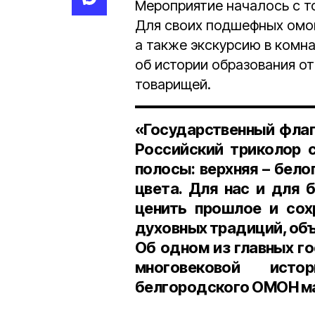
Мероприятие началось с т
Для своих подшефных омо
а также экскурсию в комн
об истории образования от
товарищей.
«Государственный флаг
Российский триколор 
полосы: верхняя – белог
цвета. Для нас и для 
ценить прошлое и сох
духовных традиций, об
Об одном из главных г
многовековой исто
белгородского ОМОН ма