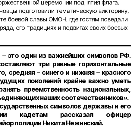
оржественной церемонии поднятия флага.
новцы подготовили тематическую викторину,
ате боевой славы ОМОН, где гостям поведали
ряда, его традициях и подвигах своих боевых
 – это один из важнейших символов РФ.
составляют три равные горизонтальные
о, средняя – синего и нижняя – красного
будущих поколений крайне важно уметь
ранять преемственность национальных,
ъединяющих наших соотечественников».
осударственных символов державы и его
рии кадетам рассказал
офицер
йор полиции Никита Нежинский.