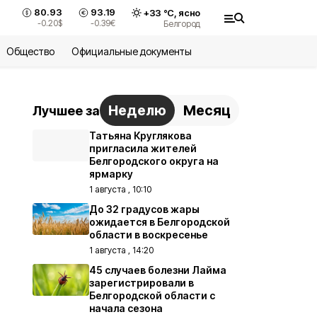
80.93
93.19
+
33
°С,
ясно
-0.20
$
-0.39
€
Белгород
Общество
Официальные документы
Неделю
Месяц
Лучшее за
Татьяна Круглякова
пригласила жителей
Белгородского округа на
ярмарку
1 августа , 10:10
До 32 градусов жары
ожидается в Белгородской
области в воскресенье
1 августа , 14:20
45 случаев болезни Лайма
зарегистрировали в
Белгородской области с
начала сезона