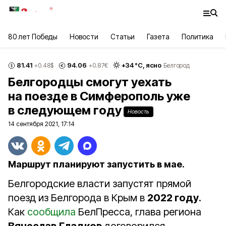
80 лет Победы
Новости
Статьи
Газета
Политика
81.41
94.06
+
34
°С,
ясно
+0.48
$
+0.87
€
Белгород
Белгородцы смогут уехать
на поезде в Симферополь уже
в следующем году
Новость
14 сентября 2021, 17:14
Маршрут планируют запустить в мае.
Белгородские власти запустят прямой
поезд из Белгорода в Крым в
2022 году
.
Как
сообщила
БелПресса, глава региона