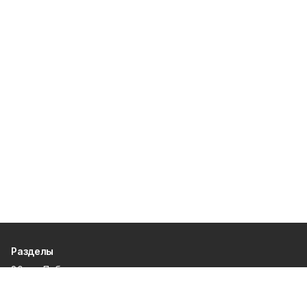
Разделы
80 лет Победы
Новости
Статьи