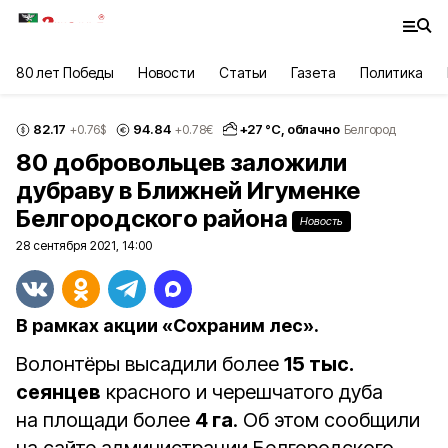
80 лет Победы
Новости
Статьи
Газета
Политика
82.17
94.84
+
27
°С,
облачно
+0.76
$
+0.78
€
Белгород
80 добровольцев заложили
дубраву в Ближней Игуменке
Белгородского района
Новость
28 сентября 2021, 14:00
В рамках акции «Сохраним лес».
Волонтёры высадили более
15 тыс.
сеянцев
красного и черешчатого дуба
на площади более
4 га
. Об этом сообщили