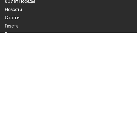
80 лет Победы
Новости
Статьи
Газета
Политика
Правосудие
Экономика
Происшествия
Культура
Спорт
Общество
Официальные документы
О проекте
Об издании
Правила использования
Рекламодатели