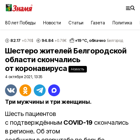
80 лет Победы
Новости
Статьи
Газета
Политика
82.17
94.84
+
19
°С,
облачно
+0.76
$
+0.78
€
Белгород
Шестеро жителей Белгородской
области скончались
от коронавируса
Новость
4 октября 2021, 13:35
Три мужчины и три женщины.
Шесть пациентов
с подтверждённым
COVID-19
скончались
в регионе. Об этом