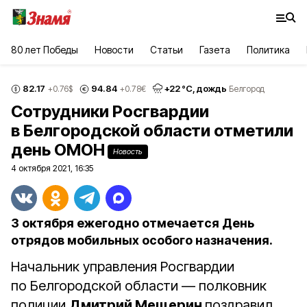
80 лет Победы
Новости
Статьи
Газета
Политика
82.17
94.84
+
22
°С,
дождь
+0.76
$
+0.78
€
Белгород
Сотрудники Росгвардии
в Белгородской области отметили
день ОМОН
Новость
4 октября 2021, 16:35
3 октября ежегодно отмечается День
отрядов мобильных особого назначения.
Начальник управления Росгвардии
по Белгородской области — полковник
полиции
Дмитрий Мещерин
поздравил