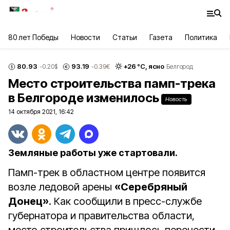
80 лет Победы
Новости
Статьи
Газета
Политика
80.93
93.19
+
26
°С,
ясно
-0.20
$
-0.39
€
Белгород
Место строительства памп-трека
в Белгороде изменилось
Новость
14 октября 2021, 16:42
Земляные работы уже стартовали.
Памп-трек в областном центре появится
возле ледовой арены
«Серебряный
Донец»
. Как сообщили в пресс-службе
губернатора и правительства области,