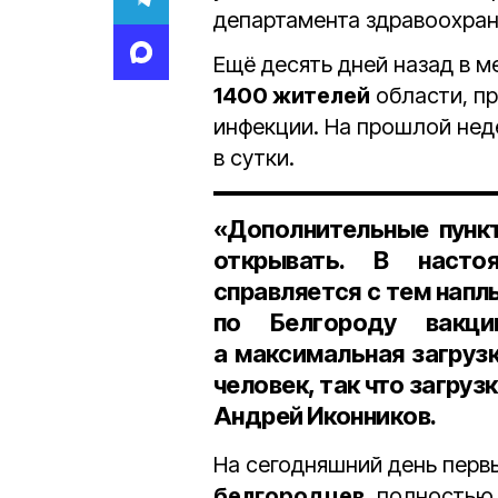
департамента здравоохра
Ещё десять дней назад в 
1400 жителей
области, п
инфекции. На прошлой нед
в сутки.
«Дополнительные пунк
открывать. В насто
справляется с тем напл
по Белгороду вакци
а максимальная загруз
человек,
так что загруз
Андрей Иконников.
На сегодняшний день пер
белгородцев
, полностью