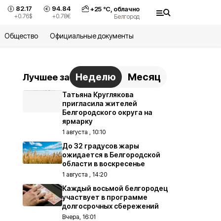
82.17
94.84
+
25
°С,
облачно
+0.76
$
+0.78
€
Белгород
Общество
Официальные документы
Неделю
Месяц
Лучшее за
Татьяна Круглякова
пригласила жителей
Белгородского округа на
ярмарку
1 августа , 10:10
До 32 градусов жары
ожидается в Белгородской
области в воскресенье
1 августа , 14:20
Каждый восьмой белгородец
участвует в программе
долгосрочных сбережений
Вчера, 16:01