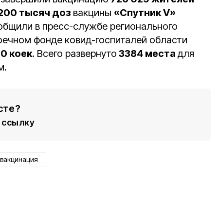
200 тысяч доз
вакцины
«Спутник V»
ообщили в пресс-службе регионального
коечном фонде ковид-госпиталей области
20 коек
. Всего развернуто
3384 места
для
м.
сте?
ссылку
вакцинация