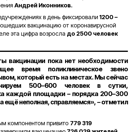
нения
Андрей Иконников.
медучреждениях в день фиксировали
1200 –
рошедших вакцинацию от коронавирусной
еле эта цифра возросла
до 2500 человек
ты вакцинации пока нет необходимости
ящее время поликлиническое звено
ывом, который есть на местах. Мы сейчас
нируем
500–600 человек
в сутки,
ка каждой площадки – порядка
200–300
ка ещё неполная, справляемся», – отметил
вым компонентом привито
779 319
 завершили вакцинацию
726 029 жителей