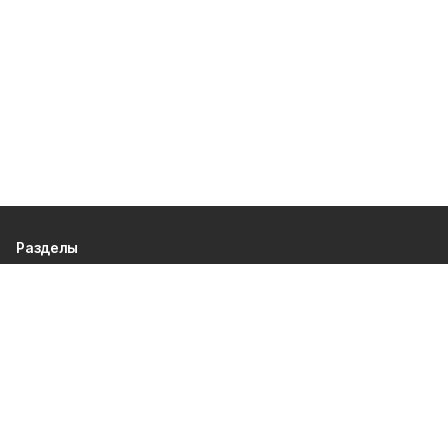
Разделы
80 лет Победы
Новости
Статьи
Газета
Политика
Правосудие
Экономика