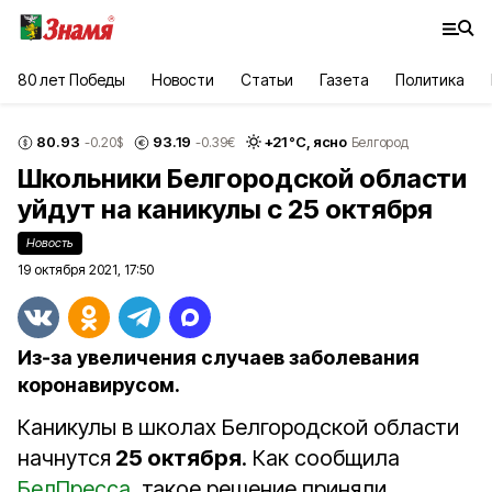
80 лет Победы
Новости
Статьи
Газета
Политика
80.93
93.19
+
21
°С,
ясно
-0.20
$
-0.39
€
Белгород
Школьники Белгородской области
уйдут на каникулы с 25 октября
Новость
19 октября 2021, 17:50
Из‑за увеличения случаев заболевания
коронавирусом.
Каникулы в школах Белгородской области
начнутся
25 октября
. Как сообщила
БелПресса
, такое решение приняли