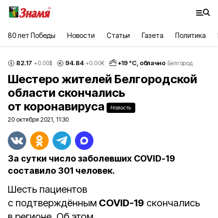
80 лет Победы
Новости
Статьи
Газета
Политика
82.17
94.84
+
19
°С,
облачно
+0.00
$
+0.00
€
Белгород
Шестеро жителей Белгородской
области скончались
от коронавируса
Новость
20 октября 2021, 11:30
За сутки число заболевших COVID-19
составило 301 человек.
Шесть пациентов
с подтверждённым
COVID-19
скончались
в регионе. Об этом