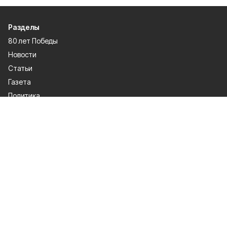
Разделы
80 лет Победы
Новости
Статьи
Газета
Политика
Правосудие
Экономика
Происшествия
Культура
Спорт
Общество
Официальные документы
О проекте