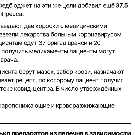
Федбюджет на эти же цели добавил ещё
37,5
Пресса.
 выдают две коробки с медицинскими
азвезли лекарства больным коронавирусом
циентам едут 37 бригад врачей и 20
е получить медикаменты пациенты могут
 врача.
циента берут мазок, забор крови, назначают
ывает рецепт, по которому пациент получит
птеке ковид-центра. В число утверждённых
, жаропонижающие и кроворазжижающие
ько препаратов из перечня в зависимости