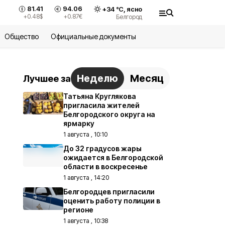
81.41
94.06
+
34
°С,
ясно
+0.48
$
+0.87
€
Белгород
Общество
Официальные документы
Неделю
Месяц
Лучшее за
Татьяна Круглякова
пригласила жителей
Белгородского округа на
ярмарку
1 августа , 10:10
До 32 градусов жары
ожидается в Белгородской
области в воскресенье
1 августа , 14:20
Белгородцев пригласили
оценить работу полиции в
регионе
1 августа , 10:38