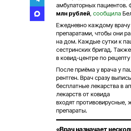
амбулаторных пациентов. 
млн рублей
,
сообщила
Бел
Ежедневно каждому врачу
препаратами, чтобы они р
на дом. Каждые сутки к па
сестринских бригад. Такж
в ковид-центре по рецепту
После приёма у врача у па
рентген. Врач сразу выпис
бесплатные лекарства в а
лекарств от ковида
входят противовирусные
препараты.
«Врач назначает нескол