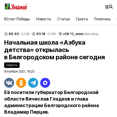
80 лет Победы
Новости
Статьи
Газета
Политика
80.93
93.19
+
26
°С,
ясно
-0.20
$
-0.39
€
Белгород
Начальная школа «Азбука
детства» открылась
в Белгородском районе сегодня
Новость
8 ноября 2021, 16:25
Её посетили губернатор Белгородской
области Вячеслав Гладков и глава
администрации Белгородского района
Владимир Перцев.