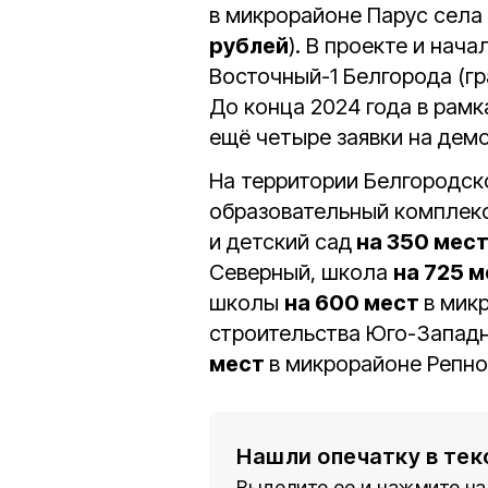
в микрорайоне Парус села 
рублей
). В проекте и нач
Восточный-1 Белгорода (гр
До конца 2024 года в рамк
ещё четыре заявки на дем
На территории Белгородск
образовательный комплекс
и детский сад
на 350 мес
Северный, школа
на 725 
школы
на 600 мест
в мик
строительства Юго-Западн
мест
в микрорайоне Репно
Нашли опечатку в тек
Выделите ее и нажмите на