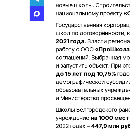
новые школы. Строительс
национальному проекту
«
Государственная корпорац
школ по договорённости, 
2021 года.
Власти региона
работу с ООО
«ПроШкол
соглашений. Выбранная мо
и запустить объект. При э
до 15 лет под 10,75%
годо
демографической субсидии
образовательных учрежден
и Министерство просвеще
Школы Белгородского райо
учреждение
на 1000 мест
2022 годах –
447,9 млн ру