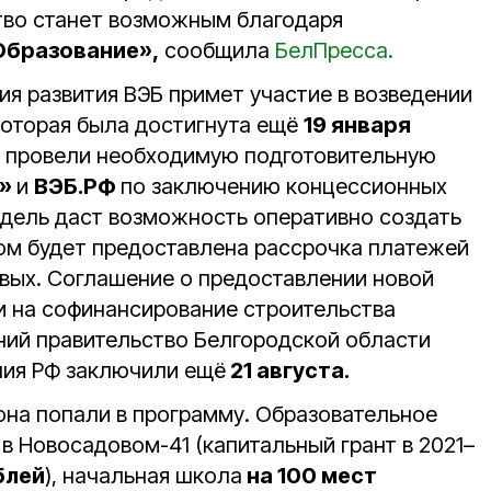
тво станет возможным благодаря
Образование»,
сообщила
БелПресса.
ия развития ВЭБ примет участие в возведении
которая была достигнута ещё
19 января
 провели необходимую подготовительную
а»
и
ВЭБ.РФ
по заключению концессионных
дель даст возможность оперативно создать
том будет предоставлена рассрочка платежей
вых. Соглашение о предоставлении новой
 на софинансирование строительства
ий правительство Белгородской области
ния РФ заключили ещё
21 августа.
на попали в программу. Образовательное
в Новосадовом-41 (капитальный грант в 2021–
блей
), начальная школа
на 100 мест