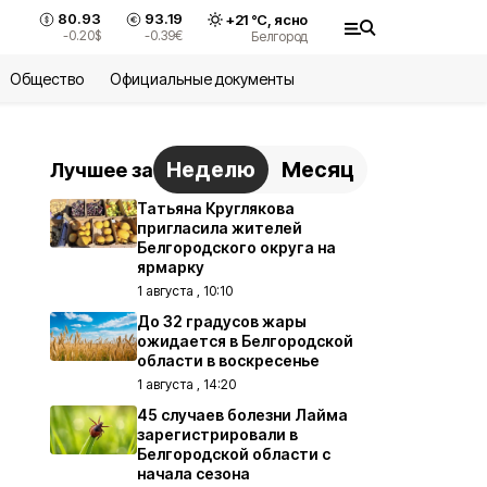
80.93
93.19
+
21
°С,
ясно
-0.20
$
-0.39
€
Белгород
Общество
Официальные документы
Неделю
Месяц
Лучшее за
Татьяна Круглякова
пригласила жителей
Белгородского округа на
ярмарку
1 августа , 10:10
До 32 градусов жары
ожидается в Белгородской
области в воскресенье
1 августа , 14:20
45 случаев болезни Лайма
зарегистрировали в
Белгородской области с
начала сезона