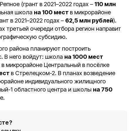
Репное (грант в 2021–2022 годах –
110 млн
альная школа
на 100 мест
в микрорайоне
ант в 2021–2022 годах –
62,5 млн рублей
).
ах третьей очереди отбора регион направит
ографическую субсидию.
ого района планируют построить
. В него войдут: школа
на 1000 мест
т
в микрорайоне Центральный в посёлке
мест
в Стрелецком-2. В планах возведение
рорайоне индивидуального жилищного
ый-1 областного центра и школы
на 750
е.
сте?
ссылку