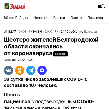
80 лет Победы
Новости
Статьи
Газета
Политика
82.17
94.84
+
24
°С,
облачно
+0.00
$
+0.00
€
Белгород
Шестеро жителей Белгородской
области скончались
от коронавируса
Новость
13 января 2022, 12:00
За сутки число заболевших COVID-19
составило 107 человек.
Шесть
пациентов
с подтверждённым
COVID-
19
скончались в регионе. Об этом