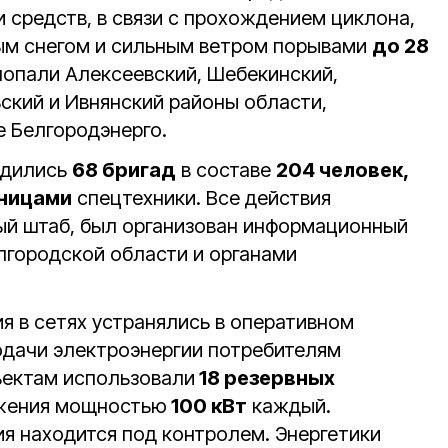
 средств, в связи с прохождением циклона,
м снегом и сильным ветром порывами
до 28
попали Алексеевский, Шебекинский,
ский и Ивнянский районы области,
е Белгородэнерго.
одились
68 бригад
в составе
204 человек,
ницами
спецтехники. Все действия
ый штаб, был организован информационный
лгородской области и органами
я в сетях устранялись в оперативном
одачи электроэнергии потребителям
ъектам использовали
18 резервных
жения мощностью
100 кВт
каждый.
ия находится под контролем. Энергетики