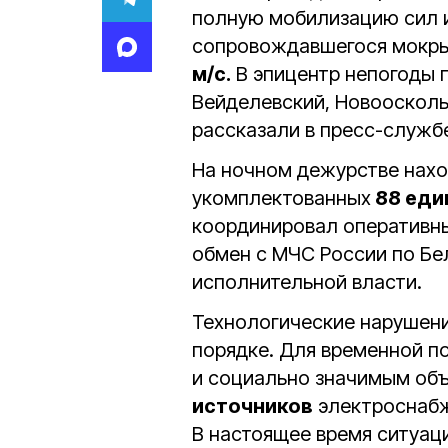
полную мобилизацию сил и
сопровождавшегося мокры
м/с.
В эпицентр непогоды 
Вейделевский, Новоосколь
рассказали в пресс-служб
На ночном дежурстве нах
укомплектованных
88 еди
координировал оперативн
обмен с МЧС России по Бе
исполнительной власти.
Технологические нарушени
порядке. Для временной п
и социально значимым об
источников
электроснаб
В настоящее время ситуац