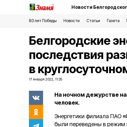
Новости Белгородског
80 лет Победы
Новости
Статьи
Газета
Белгородские эн
последствия раз
в круглосуточн
17 января 2022, 11:35
На ночном дежурстве на
человек.
Энергетики филиала ПАО
«
были переведены в режим