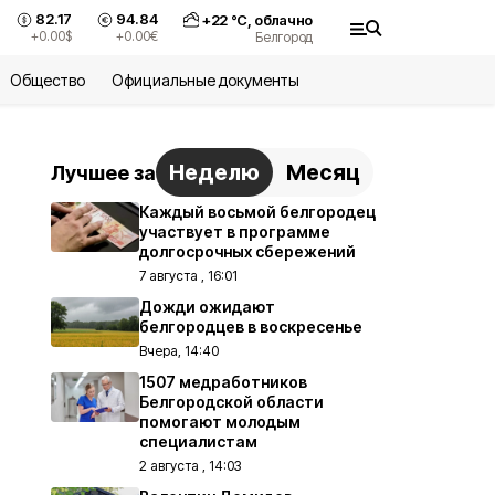
82.17
94.84
+
22
°С,
облачно
+0.00
$
+0.00
€
Белгород
Общество
Официальные документы
Неделю
Месяц
Лучшее за
Каждый восьмой белгородец
участвует в программе
долгосрочных сбережений
7 августа , 16:01
Дожди ожидают
белгородцев в воскресенье
Вчера, 14:40
1507 медработников
Белгородской области
помогают молодым
специалистам
2 августа , 14:03