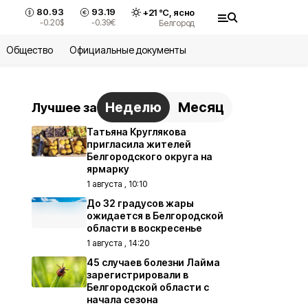
80.93
93.19
+
21
°С,
ясно
-0.20
$
-0.39
€
Белгород
Общество
Официальные документы
Неделю
Месяц
Лучшее за
Татьяна Круглякова
пригласила жителей
Белгородского округа на
ярмарку
1 августа , 10:10
До 32 градусов жары
ожидается в Белгородской
области в воскресенье
1 августа , 14:20
45 случаев болезни Лайма
зарегистрировали в
Белгородской области с
начала сезона