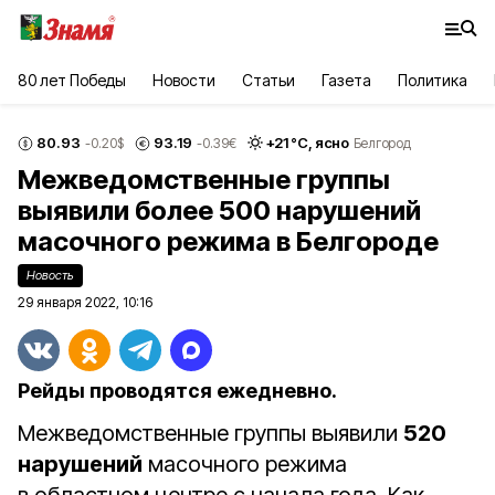
80 лет Победы
Новости
Статьи
Газета
Политика
80.93
93.19
+
21
°С,
ясно
-0.20
$
-0.39
€
Белгород
Межведомственные группы
выявили более 500 нарушений
масочного режима в Белгороде
Новость
29 января 2022, 10:16
Рейды проводятся ежедневно.
Межведомственные группы выявили
520
нарушений
масочного режима