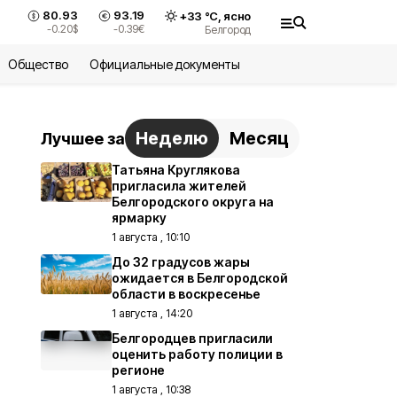
80.93
93.19
+
33
°С,
ясно
-0.20
$
-0.39
€
Белгород
Общество
Официальные документы
Неделю
Месяц
Лучшее за
Татьяна Круглякова
пригласила жителей
Белгородского округа на
ярмарку
1 августа , 10:10
До 32 градусов жары
ожидается в Белгородской
области в воскресенье
1 августа , 14:20
Белгородцев пригласили
оценить работу полиции в
регионе
1 августа , 10:38