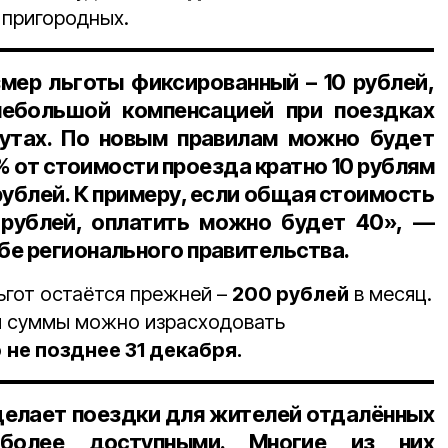
 пригородных.
мер льготы фиксированный –
10 рублей
,
небольшой компенсацией при поездках
утах. По новым правилам можно будет
0%
от стоимости проезда кратно
10 рублям
ублей.
К примеру, если общая стоимость
 рублей
, оплатить можно будет
40
», —
бе регионального правительства.
гот остаётся прежней –
200 рублей
в месяц.
й суммы можно израсходовать
о
не позднее 31 декабря.
делает поездки для жителей отдалённых
 более доступными. Многие из них