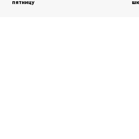
пятницу
шк