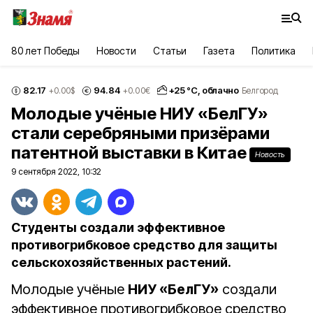
80 лет Победы
Новости
Статьи
Газета
Политика
82.17
94.84
+
25
°С,
облачно
+0.00
$
+0.00
€
Белгород
Молодые учёные НИУ «БелГУ»
стали серебряными призёрами
патентной выставки в Китае
Новость
9 сентября 2022, 10:32
Студенты создали эффективное
противогрибковое средство для защиты
сельскохозяйственных растений.
Молодые учёные
НИУ «БелГУ»
создали
эффективное противогрибковое средство